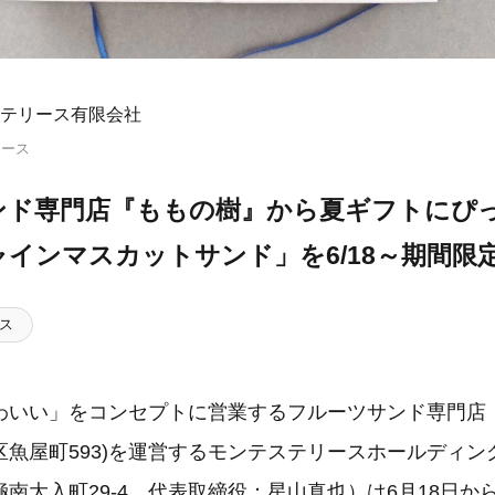
テリース有限会社
リース
サンド専門店『ももの樹』から夏ギフトにぴ
インマスカットサンド」を6/18～期間限
ス
かわいい」をコンセプトに営業するフルーツサンド専門店
区魚屋町593)を運営するモンテステリースホールディン
南大入町29-4、代表取締役：星山真也）は6月18日か