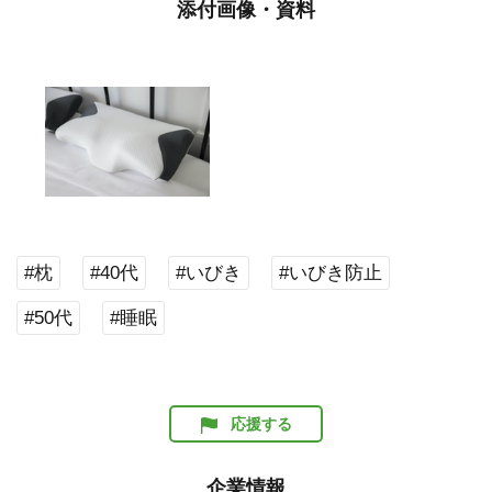
添付画像・資料
#枕
#40代
#いびき
#いびき防止
#50代
#睡眠
応援する
企業情報