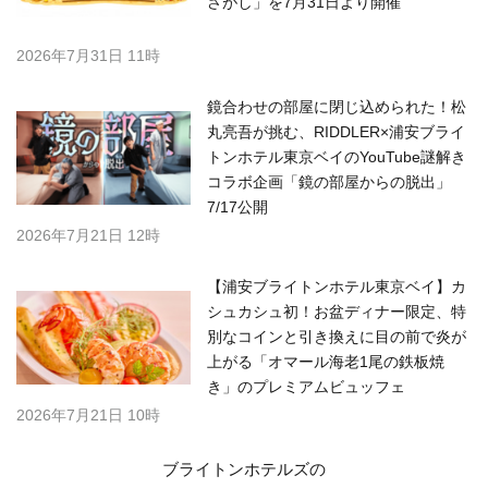
さがし」を7月31日より開催
2026年7月31日 11時
鏡合わせの部屋に閉じ込められた！松
丸亮吾が挑む、RIDDLER×浦安ブライ
トンホテル東京ベイのYouTube謎解き
コラボ企画「鏡の部屋からの脱出」
7/17公開
2026年7月21日 12時
【浦安ブライトンホテル東京ベイ】カ
シュカシュ初！お盆ディナー限定、特
別なコインと引き換えに目の前で炎が
上がる「オマール海老1尾の鉄板焼
き」のプレミアムビュッフェ
2026年7月21日 10時
ブライトンホテルズの