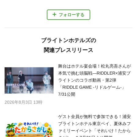
フォローする
ブライトンホテルズの
関連プレスリリース
舞台はホテル宴会場！松丸亮吾さんが
本気で挑む頭脳戦—RIDDLER×浦安ブ
ライトンのコラボ動画・第2弾
「RIDDLE GAME -リドルゲーム-」
7/31公開
2026年8月3日 13時
ゲスト全員が無料で参加できる！浦安
ブライトンホテル東京ベイ、夏休みフ
ァミリーイベント「それいけ！たから