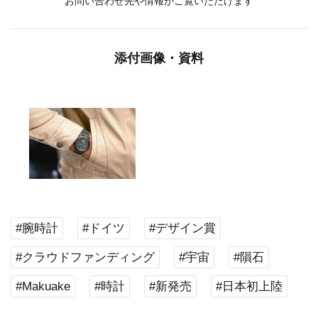
お問い合わせ先や情報がご覧いただけます
添付画像・資料
#腕時計
#ドイツ
#デザイン賞
#クラウドファンディング
#宇宙
#隕石
#Makuake
#時計
#新発売
#日本初上陸