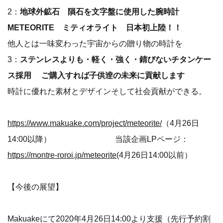
2：
地球外鉱石 隕石を文字盤に使用した腕時計
METEORITE ミティオライト 日本初上陸！！
他人とは一味変わった宇宙からの贈り物の時計を
3：
ステンレスよりも・軽く・強く・錆びないチタンケー
ス採用 ご購入すれば子供逹の未来に貢献します
時計に優れた素材とデザインそして社会貢献ができる。
https://www.makuake.com/project/meteorite/
（4月26日
14:00以降） 当該企画LPページ：
https://montre-roroi.jp/meteorite
(4月26日14:00以前）
【今後の展望】
Makuakeにて2020年4月26日14:00より支援（先行予約割