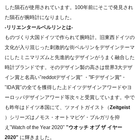
した隕石が使用されています。100年前にそこで発見され
た隕石が腕時計になりました。
-リリエンタールベルリンとは-
ものづくり大国ドイツで作られて腕時計。旧東西ドイツの
文化が入り混じった刺激的な街ベルリンをデザインテーマ
にしたミニマリズムと先進的なデザインがうまく融合した
時計ブランドです。そのデザイン製の高さは世界3大デザ
イン賞と名高い"reddotデザイン賞" ・”IFデザイン賞”・
"IDA賞"の全てを獲得した上ドイツデザインアワードやヨ
ーロッパデザインアワード等次々と受賞しています。中で
も昨年はドイツ本国にて、ツァイトガイスト（
Zeitgeist
）シリーズはノモス・オートマピゲ・ブルガリを抑
え"Watch of the Year 2020"
”ウオッチ オブ ザ イヤー
2020"
に輝きました。