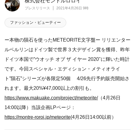
株式会社モントルロロイ
プレスリリース
2021年4月26日 9時
ファッション・ビューティー
ー本物の隕石を使ったMETEORITE文字盤ー リリエンター
ルベルリンはドイツ製で世界３大デザイン賞を獲得、昨年
ドイツ本国で”ウオッチ オブ ザ イヤー 2020"に輝いた時計
です。今回スペシャル・エディション・メティオライ
ト”隕石”シリーズが各限定50個 4/26先行予約販売開始さ
れます。最大20%¥47,000以上の割引も。
https://www.makuake.com/project/meteorite/
（4月26日
14:00以降）当該企画LPページ：
https://montre-roroi.jp/meteorite
(4月26日14:00以前）