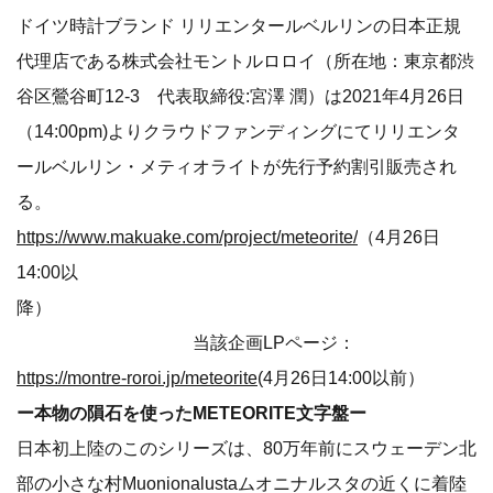
ドイツ時計ブランド リリエンタールベルリンの日本正規
代理店である株式会社モントルロロイ（所在地：東京都渋
谷区鶯谷町12-3 代表取締役:宮澤 潤）は2021年4月26日
（14:00pm)よりクラウドファンディングにてリリエンタ
ールベルリン・メティオライトが先行予約割引販売され
る。
https://www.makuake.com/project/meteorite/
（4月26日
14:00以
降）
当該企画LPページ：
https://montre-roroi.jp/meteorite
(4月26日14:00以前）
ー本物の隕石を使ったMETEORITE文字盤ー
日本初上陸のこのシリーズは、80万年前にスウェーデン北
部の小さな村Muonionalustaムオニナルスタの近くに着陸