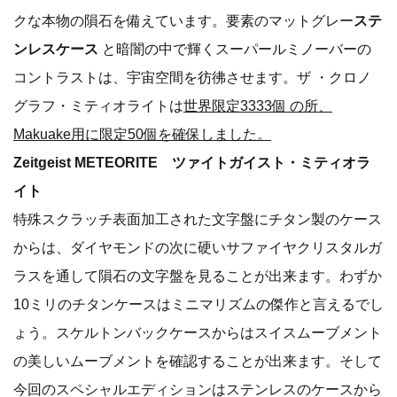
クな本物の隕石を備えています。要素のマットグレー
ステ
ンレスケース
と暗闇の中で輝くスーパールミノーバーの
コントラストは、宇宙空間を彷彿させます。ザ ・クロノ
グラフ・ミティオライトは
世界限定3333個 の所、
Makuake用に限定50個を確保しました。
Zeitgeist METEORITE ツァイトガイスト・ミティオラ
イト
特殊スクラッチ表面加工された文字盤にチタン製のケース
からは、ダイヤモンドの次に硬いサファイヤクリスタルガ
ラスを通して隕石の文字盤を見ることが出来ます。わずか
10ミリのチタンケースはミニマリズムの傑作と言えるでし
ょう。スケルトンバックケースからはスイスムーブメント
の美しいムーブメントを確認することが出来ます。そして
今回のスペシャルエディションはステンレスのケースから