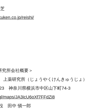
霊芝
uken.co.jp/reishi/
研究所会社概要＞
社 上薬研究所（じょうやくけんきゅうじょ）
0023 神奈川県横浜市中区山下町74-3
.gl/maps/JA3icU6oXf7FFdZi8
役 田中 愼一郎