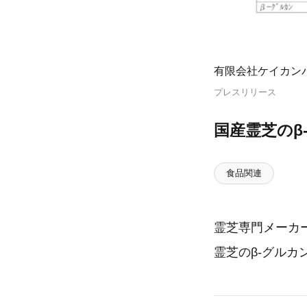
有限会社ケイカン
プレスリリース
国産霊芝のβ-
食品関連
霊芝専門メーカ
霊芝のβ-グルカ