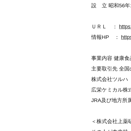
設 立 昭和56年
ＵＲＬ ：
https
情報HP ：
http
事業内容 健康
主要取引先 全国
株式会社ツルハ
広栄ケミカル株
JRA及び地方所
＜株式会社上薬