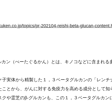
kuken.co.jp/topics/pr-202104-reishi-beta-glucan-content.
グルカン（べーたぐるかん）とは、キノコなどに含まれる
ケ子実体から精製した１，３ベータグルカンの「レンチ
たことから、がんに対する免疫力を高める成分として知
スクや霊芝のβ-グルカンも、この１，３ベータグルカン