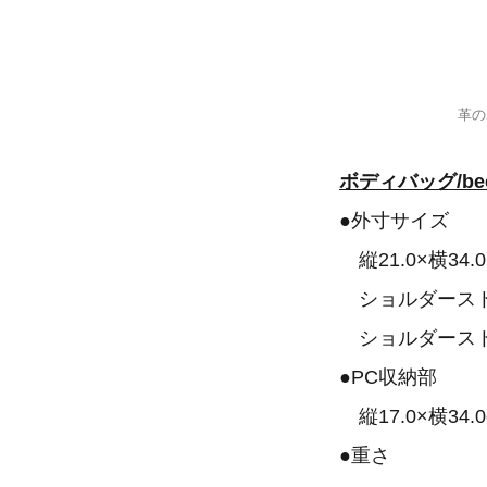
革の
ボディバッグ/be
​●外寸サイズ
縦21.0×横34.0
ショルダーストラ
ショルダースト
​●PC収納部
縦17.0×横34.0
​●重さ