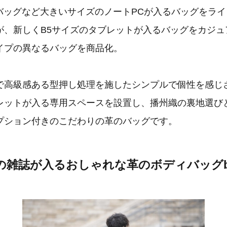
トバッグなど大きいサイズのノートPCが入るバッグをラ
が、新しくB5サイズのタブレットが入るバッグをカジュ
イプの異なるバッグを商品化。
で高級感ある型押し処理を施したシンプルで個性を感じ
レットが入る専用スペースを設置し、播州織の裏地選び
プション付きのこだわりの革のバッグです。
の雑誌が入るおしゃれな革のボディバッグbee