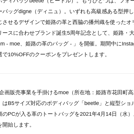
ディバッグbeetle（ビートル）。もうひとつは、フォ
バッグdigne（ディニュ）。いずれも高級感ある型押
じさせるデザインで姫路の革と西脇の播州織を使ったオ
リースに合わせブランド誕生5周年記念として、姫路・
Room - moe、姫路の革のバッグ - 」を開催。期間中にInst
で10%OFFのクーポンをプレゼントします。
の企画販売事業を手掛けるmoe（所在地：姫路市花田町高木2
はB5サイズ対応のボディバッグ「beetle」と縦型シ
2種類のPCが入る革のトートバッグを2021年4月14日（
を開始します。