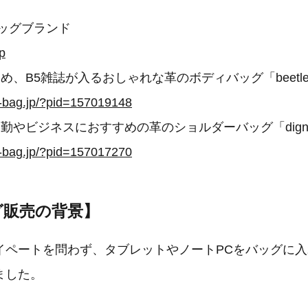
バッグブランド
p
め、B5雑誌が入るおしゃれな革のボディバッグ「beetl
e-bag.jp/?pid=157019148
勤やビジネスにおすすめの革のショルダーバッグ「dign
e-bag.jp/?pid=157017270
グ販売の背景】
イペートを問わず、タブレットやノートPCをバッグに
ました。