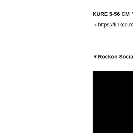
KURE 5-56
＜
https://linkco
▼Rockon Soci