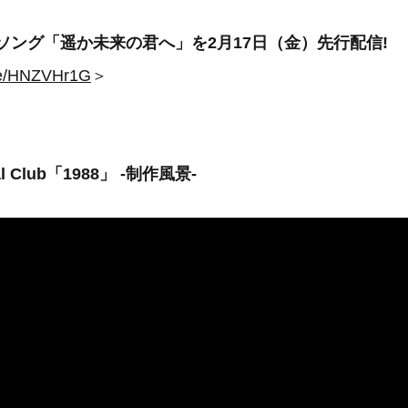
 CM ソング「遥か未来の君へ」を2月17日（金）先行配信!
.re/HNZVHr1G
＞
al Club「1988」 -制作風景-