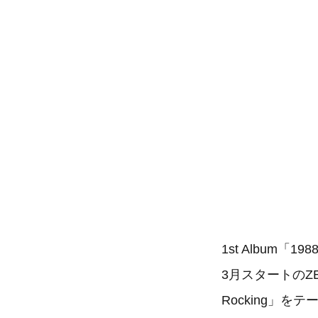
1st Album「198
3月スタートのZE
Rocking」を