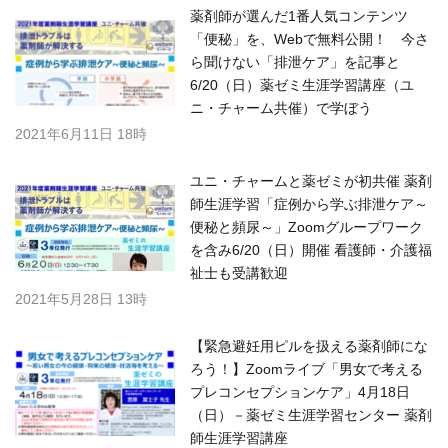
薬剤師が選んだ1番人気コンテンツ
「便秘」を、Webで無料公開！ 今さ
ら聞けない「排泄ケア」を記事と
6/20（日）薬ゼミ生涯学習講座（ユ
ニ・チャーム共催）で学ぼう
2021年6月11日 18時
ユニ・チャームと薬ゼミが初共催 薬剤
師生涯学習「症例から学ぶ排泄ケア～
便秘と頻尿～」Zoomグループワーク
を含み6/20（日）開催 看護師・介護福
祉士も受講歓迎
2021年5月28日 13時
【緊急避妊用ピルを扱える薬剤師にな
ろう！】Zoomライブ「男女で考える
プレコンセプションケア」4月18日
（日）－薬ゼミ生涯学習センター 薬剤
師生涯学習講座