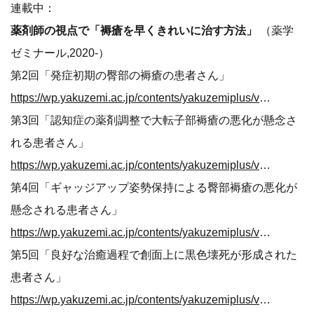
連載中：
薬剤師の視点で「褥瘡を早くきれいに治す方法」
（薬学
ゼミナール,2020-）
第2回「発症初期の臀部の褥瘡の患者さん」
https://wp.yakuzemi.ac.jp/contents/yakuzemiplus/vol49/book/html5.html#page=19
第3回「認知症の薬剤調整で大転子部褥瘡の悪化が懸念さ
れる患者さん」
https://wp.yakuzemi.ac.jp/contents/yakuzemiplus/vol50/book/html5.html#page=35
第4回「ギャッジアップ姿勢保持による臀部褥瘡の悪化が
懸念される患者さん」
https://wp.yakuzemi.ac.jp/contents/yakuzemiplus/vol51/book/html5.html#page=33
第5回「良好な治癒過程で創面上に黒色壊死が形成された
患者さん」
https://wp.yakuzemi.ac.jp/contents/yakuzemiplus/vol52/book/html5.html#page=31