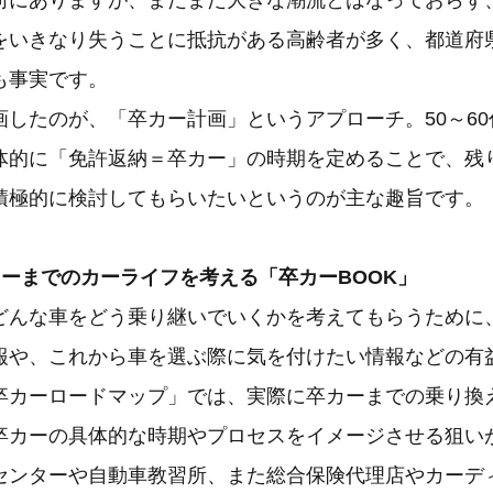
向にありますが、まだまだ大きな潮流とはなっておらず
をいきなり失うことに抵抗がある高齢者が多く、都道府
も事実です。
画したのが、「卒カー計画」というアプローチ。50～6
体的に「免許返納＝卒カー」の時期を定めることで、残
積極的に検討してもらいたいというのが主な趣旨です。
カーまでのカーライフを考える「卒カーBOOK」
どんな車をどう乗り継いでいくかを考えてもらうために
報や、これから車を選ぶ際に気を付けたい情報などの有
卒カーロードマップ」では、実際に卒カーまでの乗り換
卒カーの具体的な時期やプロセスをイメージさせる狙い
センターや自動車教習所、また総合保険代理店やカーデ