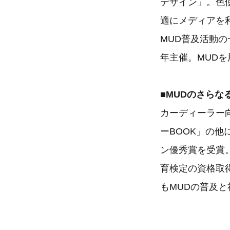
デザイン」。色
適にメディアを
MUD普及活動
年主催。MUD
■MUDのさらな
カーディーラー
ーBOOK」の他
ン優秀賞を受賞。
育検定の資格取
もMUDの普及