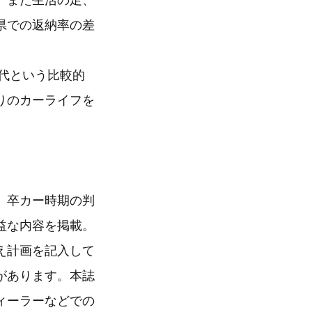
、また生活の足、
県での返納率の差
0代という比較的
りのカーライフを
、卒カー時期の判
益な内容を掲載。
え計画を記入して
があります。本誌
ィーラーなどでの