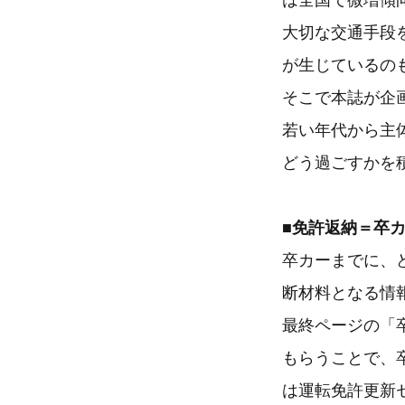
は全国で微増傾
大切な交通手段
が生じているの
そこで本誌が企
若い年代から主
どう過ごすかを
■免許返納＝卒
卒カーまでに、
断材料となる情
最終ページの「
もらうことで、
は運転免許更新