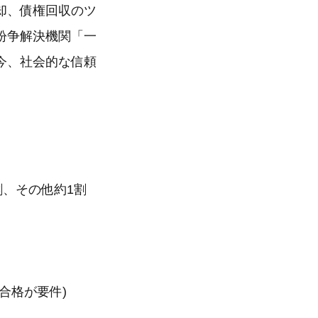
却、債権回収のツ
紛争解決機関「一
今、社会的な信頼
割、その他約1割
合格が要件)