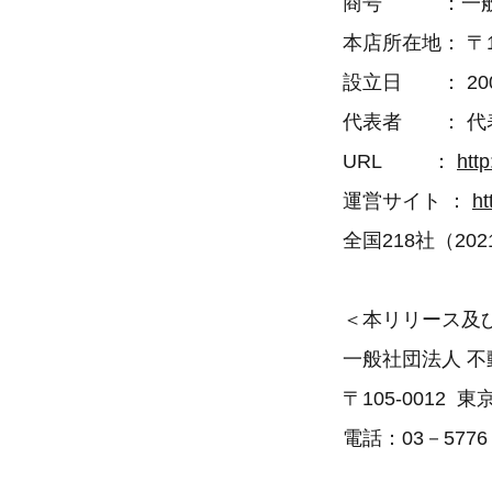
商号 ：一般
本店所在地： 〒1
設立日 ： 200
代表者 ： 代
URL ：
http:
運営サイト ：
ht
全国218社（2
＜本リリース及
一般社団法人 
〒105-0012
電話：03－5776－09