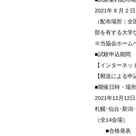
2021年 8 月 2
（配布場所：全
部を有する大学
※当協会ホーム
■試験申込期間
【インターネットに
【郵送による申
■開催日時・場
2021年12月1
札幌･仙台･新潟
（全14会場）
■合格発表