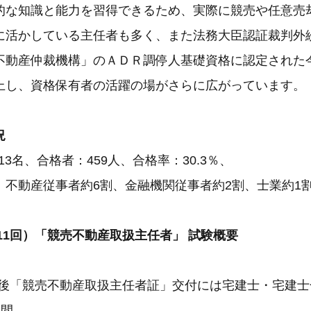
的な知識と能力を習得できるため、実際に競売や任意売
に活かしている主任者も多く、また法務大臣認証裁判外
不動産仲裁機構」のＡＤＲ調停人基礎資格に認定された
上し、資格保有者の活躍の場がさらに広がっています。
状況
13名、合格者：459人、合格率：30.3％、
：不動産従事者約6割、金融機関従事者約2割、士業約1
第11回）「競売不動産取扱主任者」 試験概要
格後「競売不動産取扱主任者証」交付には宅建士・宅建士
期間