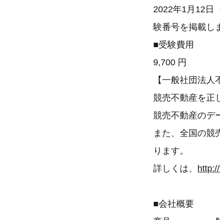
2022年1月1
験番号を掲載し
■受験費用
9,700 円
【一般社団法人
競売不動産を正
競売不動産のデ
また、全国の競売
ります。
詳しくは、
http:/
■会社概要