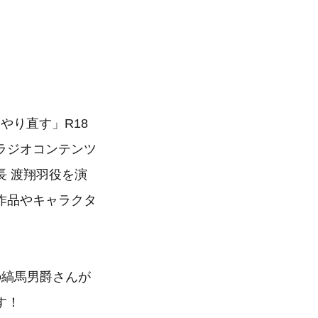
をやり直す」R18
ラジオコンテンツ
 渡翔羽役を演
作品やキャラクタ
の縞馬男爵さんが
す！