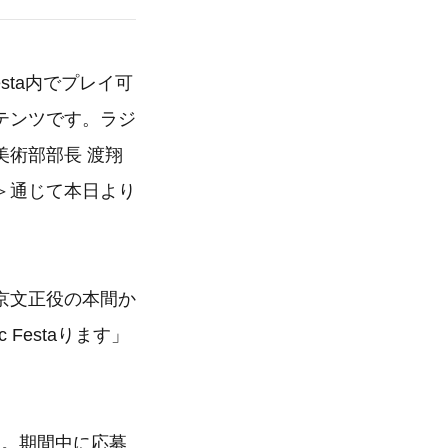
esta内でプレイ可
テンツです。ラジ
術部部長 渡翔
＞通じて本日より
京文正役の本間か
Festaります」
中。期間中に応募