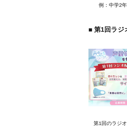
例：中学2年生
■ 第1回ラ
第1回のラジオ