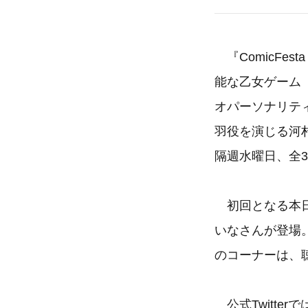
『ComicFes
能な乙女ゲーム
オパーソナリテ
羽役を演じる河
隔週水曜日、全
初回となる本日
いなさんが登場。
のコーナーは、
公式Twitte