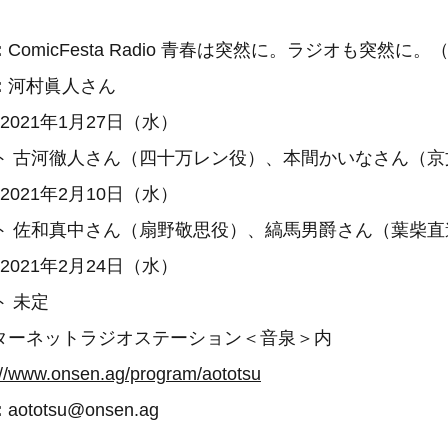
：
ComicFesta Radio 青春は突然に。ラジオも突然に。
：
河村眞人さん
2021年1月27日（水）
徹人さん（四十万レン役）、本間かいなさん（京
1年2月10日（水）
真中さん（扇野敬思役）、縞馬男爵さん（葉柴直
1年2月24日（水）
未定
ターネットラジオステーション＜音泉＞内
://www.onsen.ag/program/aototsu
：
aototsu@onsen.ag