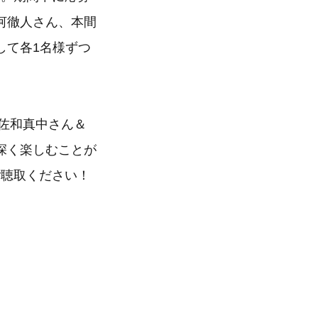
河徹人さん、本間
して各1名様ずつ
佐和真中さん＆
深く楽しむことが
ひご聴取ください！