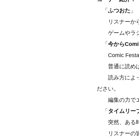
「
ふつおた
」
リスナーから
ゲームやラジオ
「
今からComi
Comic Fe
普通に読めば
読み方によって
ださい。
編集の力でエ
「
タイムリー
突然、ある時代
リスナーの皆さ