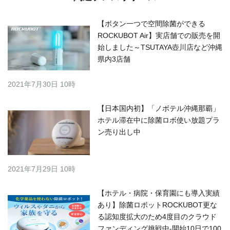
【ボタン一つで空間除菌ができる
ROCKUBOT Air】実店舗での販売を開
始しました～TSUTAYA壺川店など沖縄
県内3店舗
2021年7月30日 10時
【日本国内初】「ノボテル沖縄那覇」
ホテル滞在中に除菌ロボ使い放題プラ
ン売り出し中
2021年7月29日 10時
【ホテル・病院・保育園にも導入実績
あり】除菌ロボットROCKUBOT更な
る認知度拡大のため4度目のクラウド
ファンディング挑戦中-開始10日で100