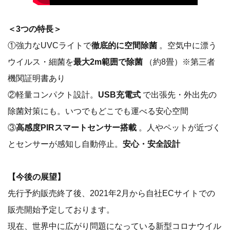
＜3つの特長＞
①強力なUVCライトで
徹底的に空間除菌
。空気中に漂う
ウイルス・細菌を
最大2m範囲で除菌
（約8畳）※第三者
機関証明書あり
②軽量コンパクト設計。
USB充電式
で出張先・外出先の
除菌対策にも。いつでもどこでも運べる安心空間
③
高感度PIRスマートセンサー搭載
。人やペットが近づく
とセンサーが感知し自動停止。
安心・安全設計
【今後の展望】
先行予約販売終了後、2021年2月から自社ECサイトでの
販売開始予定しております。
現在、世界中に広がり問題になっている新型コロナウイル