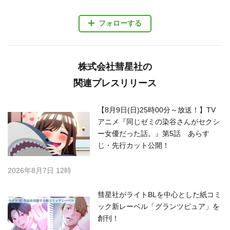
フォローする
株式会社彗星社の
関連プレスリリース
【8月9日(日)25時00分～放送！】TV
アニメ『同じゼミの染谷さんがセクシ
ー女優だった話。』第5話 あらす
じ・先行カット公開！
2026年8月7日 12時
彗星社がライトBLを中心とした紙コミ
ック新レーベル「グランツピュア」を
創刊！