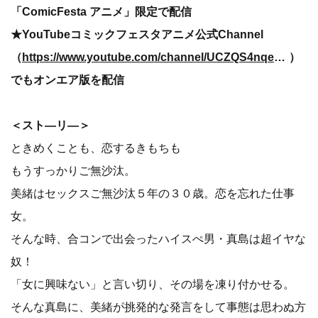
「ComicFesta アニメ」限定で配信
★YouTubeコミックフェスタアニメ公式Channel
（
https://www.youtube.com/channel/UCZQS4nqeT-7WcMfSoYhqOMg
）
でもオンエア版を配信
＜スト―リ―＞
ときめくことも、恋するきもちも
もうすっかりご無沙汰。
美緒はセックスご無沙汰５年の３０歳。恋を忘れた仕事
女。
そんな時、合コンで出会ったハイスぺ男・真島は超イヤな
奴！
「女に興味ない」と言い切り、その場を凍り付かせる。
そんな真島に、美緒が挑発的な発言をして事態は思わぬ方