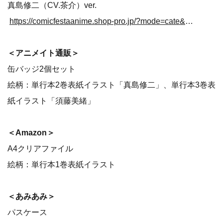
真島修二（CV.茶介）ver.
https://comicfestaanime.shop-pro.jp/?mode=cate&cbid=2660193&csid=0&sort=n
＜アニメイト通販＞
缶バッジ2個セット
絵柄：単行本2巻表紙イラスト「真島修二」、単行本3巻表
紙イラスト「須藤美緒」
＜Amazon＞
A4クリアファイル
絵柄：単行本1巻表紙イラスト
＜あみあみ＞
パスケース