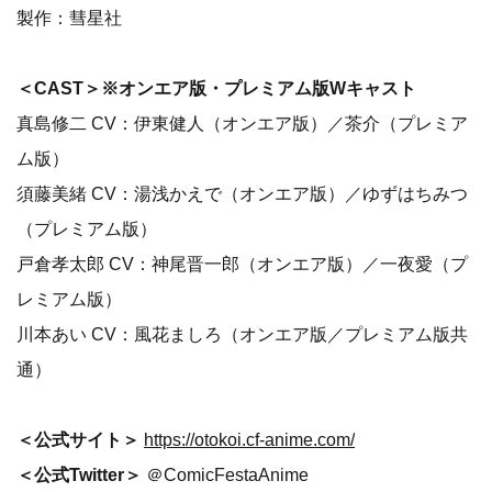
製作：彗星社
＜CAST＞※オンエア版・プレミアム版Wキャスト
真島修二 CV：伊東健人（オンエア版）／茶介（プレミア
ム版）
須藤美緒 CV：湯浅かえで（オンエア版）／ゆずはちみつ
（プレミアム版）
戸倉孝太郎 CV：神尾晋一郎（オンエア版）／一夜愛（プ
レミアム版）
川本あい CV：風花ましろ（オンエア版／プレミアム版共
通）
＜公式サイト＞
https://otokoi.cf-anime.com/
＜公式Twitter＞
＠ComicFestaAnime