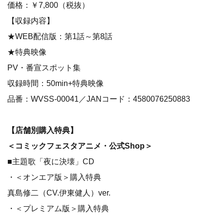
価格：￥7,800（税抜）
【収録内容】
★WEB配信版：第1話～第8話
★特典映像
PV・番宣スポット集
収録時間：50min+特典映像
品番：WVSS-00041／JANコード：4580076250883
【店舗別購入特典】
＜コミックフェスタアニメ・公式Shop＞
■主題歌「夜に決壊」CD
・＜オンエア版＞購入特典
真島修二（CV.伊東健人）ver.
・＜プレミアム版＞購入特典