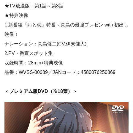
★TV放送版：第1話～第8話
★特典映像
1.新番組『おと恋』特番～真島の最強プレゼン with 初出し
映像！
ナレーション：真島修二(CV.伊東健人)
2.PV・番宣スポット集
収録時間：28min+特典映像
品番：WVSS-00039／JANコード：4580076250869
＜プレミアム版DVD​（※18禁）＞