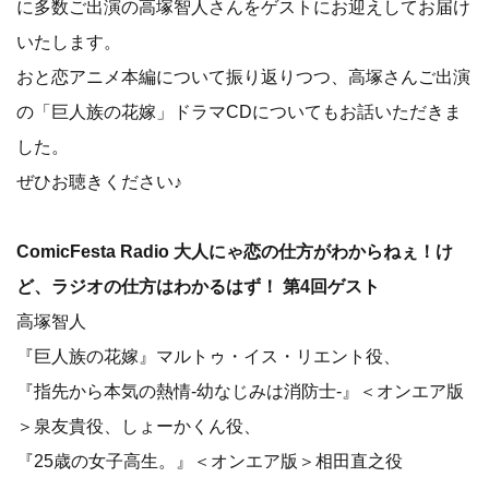
に多数ご出演の高塚智人さんをゲストにお迎えしてお届け
いたします。
おと恋アニメ本編について振り返りつつ、高塚さんご出演
の「巨人族の花嫁」ドラマCDについてもお話いただきま
した。
ぜひお聴きください♪
ComicFesta Radio 大人にゃ恋の仕方がわからねぇ！け
ど、ラジオの仕方はわかるはず！ 第4回ゲスト
高塚智人
『巨人族の花嫁』マルトゥ・イス・リエント役、
『指先から本気の熱情-幼なじみは消防士-』＜オンエア版
＞泉友貴役、しょーかくん役、
『25歳の女子高生。』＜オンエア版＞相田直之役