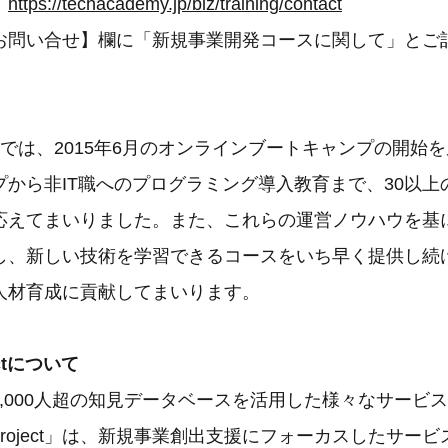
：
https://techacademy.jp/biz/training/contact
お問い合せ】欄に「新規事業開発コースに関して」とご
demyでは、2015年6月のオンラインブートキャンプの開
プから非IT職へのプログラミング導入教育まで、30以上
応えてまいりました。また、これらの運営ノウハウを基
し、新しい技術を学習できるコースをいち早く提供し続け
人材育成に貢献してまいります。
ctについて
,000人超の知見データベースを活用した様々なサービ
roject」は、新規事業創出支援にフォーカスしたサー