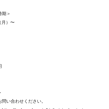
時期＞
日（月）〜
円
＞
りお問い合わせください。