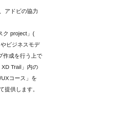
、アドビの協力
oject」(
スやビジネスモデ
プ作成を行う上で
 Trail」内の
/UXコース」を
して提供します。