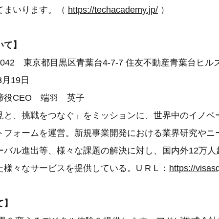
てまいります。（
https://techacademy.jp/
）
いて】
0042 東京都目黒区青葉台4-7-7 住友不動産青葉台ヒルズ
3月19日
締役CEO 端羽 英子
見と、挑戦をつなぐ」をミッションに、世界中のイノベ
トフォームを運営。新規事業開発における業界研究やニ
ーバル進出等、様々な課題の解決に対し、国内外12万人
様々なサービスを提供している。U R L ：
https://visasq
て】