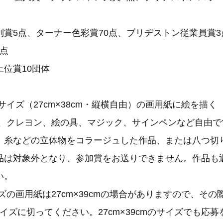
別賞5点、ターナー色彩賞70点、ブリヂストン従業員賞3
0点
位賞10団体
：
サイズ（27cm×38cm・縦横自由）の画用紙に絵を描く
筆、クレヨン、絵の具、マジック、サインペンなど自由で
、糸などの立体物をコラージュした作品、または八つ切
品は対象外となり、参加賞をお送りできません。作品も
い。
ズの画用紙は27cm×39cmの場合がありますので、その
mのサイズに切ってください。27cm×39cmのサイズでも応