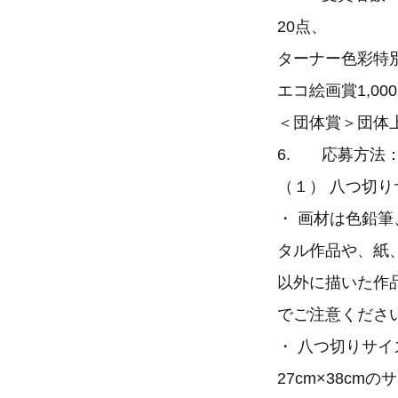
20点、
ターナー色彩特
エコ絵画賞1,00
＜団体賞＞団体上
6. 応募方法
（１） 八つ切り
・ 画材は色鉛
タル作品や、紙
以外に描いた作
でご注意くださ
・ 八つ切りサイ
27cm×38c