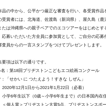
作品の中から、公平かつ厳正な審査を行い、各受賞作品
の受賞者には、北海道、佐渡島（新潟県）、屋久島（鹿
または沖縄県への親子ペアでのエコツアーをはじめとす
、応募いただいた方全員に参加賞として、ご自分の応募
審査員からの一言スタンプをつけてプレゼントします。
集要項は以下の通りです。
ル名：第18回ブリヂストンこどもエコ絵画コンクール
：「せかい に つたえよう！すきな しぜん」
2020年12月1日から2021年1月22日（必着）
 小学6年生以下（0歳～小学6年生まで）の日本国内在
： ＜個人賞＞ブリヂストン大賞5点、ブリヂストンスポ