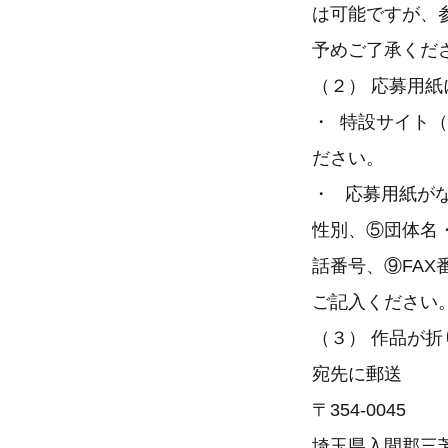
は可能ですが、
予めご了承くだ
（２） 応募用
・ 特設サイト（
ださい。
・ 応募用紙が
性別、⑤団体名
話番号、⑨FAX
ご記入ください
（３） 作品が
宛先に郵送
〒354-0045
埼玉県入間郡三芳