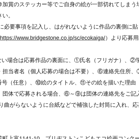
参加賞のステッカー等でご自身の絵が一部切れてしまう
さい。
紙に必要事項を記入し、はがれないように作品の裏側に貼
https://www.bridgestone.co.jp/sc/ecokaiga/
）より応募用
ない場合は応募作品の裏面に、①氏名（フリガナ）、②
・担当者名（個人応募の場合は不要）、⑥連絡先住所、
番号（任意）、⑩絵のタイトル、⑪その絵を描いた理由（
。団体で応募される場合、⑥～⑨は団体の連絡先をご記
折り曲がらないように台紙などで補強した封筒に入れ、応
町上富1141-10 ブリヂストンこどもエコ絵画コンク