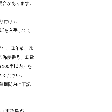
場合があります。
り付ける
紙を入手してく
学年、③年齢、④
⑦郵便番号、⑧電
100字以内）を
入ください。
募期間内に下記
ール事務局 行