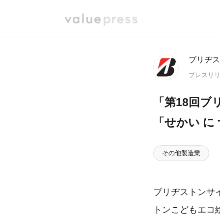
ブリヂス
プレスリ
「第18回ブ
「せかい に
その他製造業
ブリヂストンサ
トンこどもエコ絵