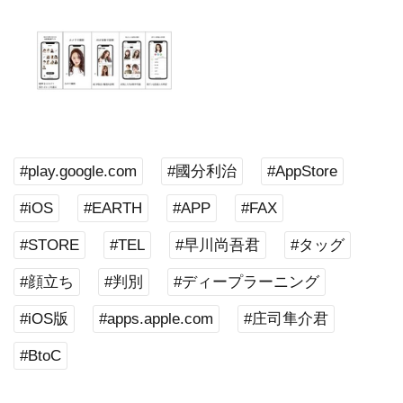
#play.google.com
#國分利治
#AppStore
#iOS
#EARTH
#APP
#FAX
#STORE
#TEL
#早川尚吾君
#タッグ
#顔立ち
#判別
#ディープラーニング
#iOS版
#apps.apple.com
#庄司隼介君
#BtoC