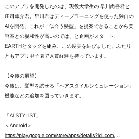
このアプリを開発したのは、現役大学生の 早川尚吾君と
庄司隼介君。早川君はディープラーニングを使った独自の
AIを開発、これが「似合う髪型」を提案できることから美
容室との親和性が高いのでは、と企画がスタート、
EARTHとタッグを組み、この度実を結びました。ふたり
ともアプリ甲子園で入賞経験を持っています。
【今後の展望】
今後は、髪型を試せる「ヘアスタイルシミュレーション」
機能などの追加を図っていきます。
「AI STYLIST」
＜Android＞
https://play.google.com/store/apps/details?id=com.shunsukeshoji.aistyllist_android