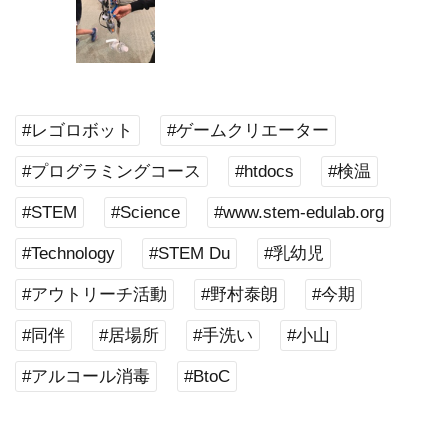
#レゴロボット
#ゲームクリエーター
#プログラミングコース
#htdocs
#検温
#STEM
#Science
#www.stem-edulab.org
#Technology
#STEM Du
#乳幼児
#アウトリーチ活動
#野村泰朗
#今期
#同伴
#居場所
#手洗い
#小山
#アルコール消毒
#BtoC