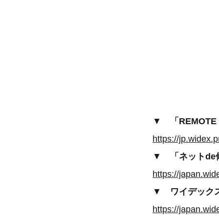
▼
「REMOT
https://jp.widex.
▼
「ネットd
https://japan.wid
▼
ワイデック
https://japan.wi