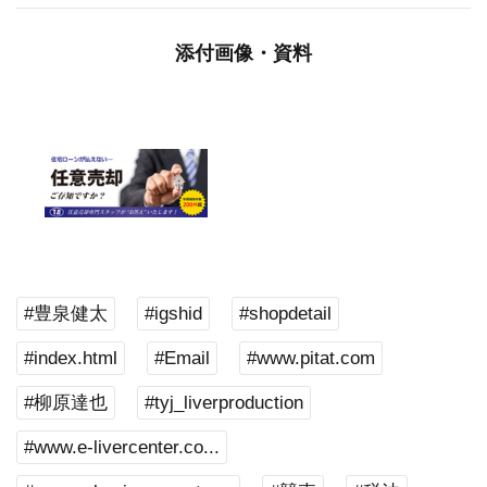
添付画像・資料
#豊泉健太
#igshid
#shopdetail
#index.html
#Email
#www.pitat.com
#柳原達也
#tyj_liverproduction
#www.e-livercenter.co...