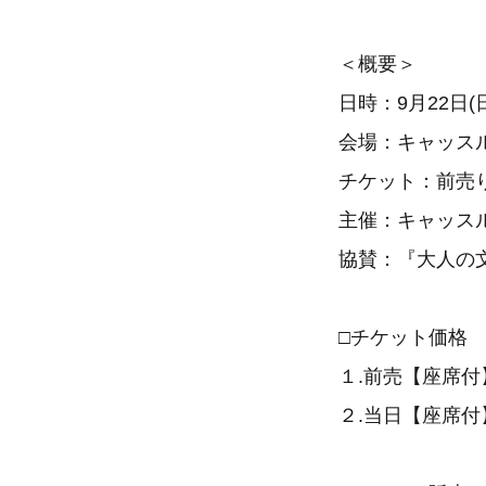
＜概要＞
日時：9月22日(日
会場：キャッス
チケット：前売り 4
主催：キャッス
協賛：『大人の
□チケット価格
１.前売【座席付
２.当日【座席付