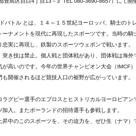
豊島区目白4丁目13－3 TEL 080-3690-8657）に
マードバトル とは、１４～１５世紀ヨーロッパ、騎士のト
トーナメントを現代に再現したスポーツです。当時の騎
り忠実に再現し、鉄製のスポーツウェポンで戦います。
、突き技は禁止。個人戦と団体戦があり、団体戦は海外
気が高いのです。今年の世界チャンピオン大会（IMCF
門も開催されるほど競技人口の裾野が広がっています。
ロラグビー選手のエブロスとヒストリカルヨーロピアン
が加入。またポーランドの招待選手も参戦します。
上昇中のこのスポーツを、その迫力を、ぜひ生（ナマ）