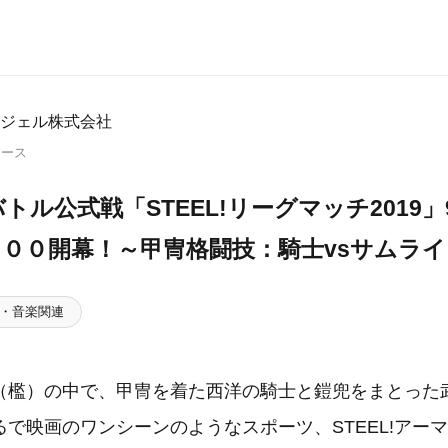
ジェル株式会社
リース
トル公式戦「STEEL!リーグマッチ2019
００開幕！～甲冑格闘技：騎士vsサムライ
・音楽関連
（檻）の中で、甲冑を着た西洋の騎士と鎧兜をまとった
で映画のワンシーンのようなスポーツ、STEEL!アー