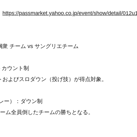
ト
https://passmarket.yahoo.co.jp/event/show/detail/012
衆 チーム vs サングリエチーム
トカウント制
トおよびスロダウン（投げ技）が得点対象。
ーレー）：ダウン制
チーム全員倒したチームの勝ちとなる。