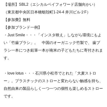
【場所】SBL2（エシカルペイフォワード店舗向かい）
（東京都中央区日本橋蛎殻町1-24-4 井川ビル２F）
【参加費】無料
【参加ブランド一例】
・Just Smile・・・「インスタ映え」しながら環境にもよ
い「竹歯ブラシ」。 中国のオーガニック竹製で、 歯ブ
ラシ一本につき鉛筆一本が南米の子どもたちに寄付されま
す。
・love lotus・・・石川県小松市でとれた「大麦ストロ
ー」。プラスチックのストローと変わらない触感を持ち、
自然由来の製品らしく一つ一つの個性も楽しめるストロー
です。