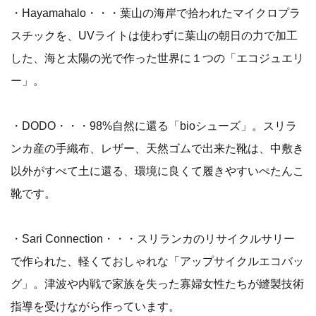
・Hayamahalo・・・葉山の海岸で拾われたマイクロプラ
スチックを、UVライトは使わずに葉山の朝日の力で加工
した、海と太陽の光で作った世界に１つの「エコジュエリ
ー」。
・DODO・・・98%自然に還る「bioシューズ」。スリラ
ンカ産の手織布、レザー、天然ゴムで出来た靴は、中敷き
以外がすべて土に還る、環境に良くて履きやすいぺたんこ
靴です。
・Sari Connection・・・スリランカのリサイクルサリー
で作られた、軽くておしゃれな「アップサイクルエコバッ
グ」。津波や内戦で家族を失った寡婦女性たちが縫製技術
指導を受けながら作っています。