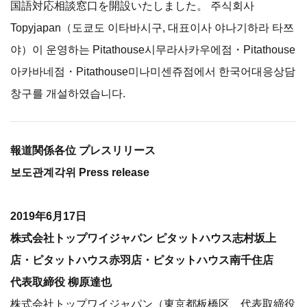
国語対応相談窓口を開設いたしました。 주식회사
Topyjapan（도쿄도 이타바시구, 대표이사 야나기하라 타쯔
야）이 운영하는 Pitathouse시무라사카우에점・Pitathouse
아카바네점・Pitathouse미나미센쥬점에서 한국어대응상담
창구를 개설하였습니다.
報道関係各位 プレスリリース
보도관계각위 Press release
2019年6月17日
株式会社トップワイジャパン ピタットハウス志村坂上
店・ピタットハウス赤羽店・ピタットハウス南千住店
代表取締役 柳原達也
株式会社トップワイジャパン（東京都板橋区、代表取締役