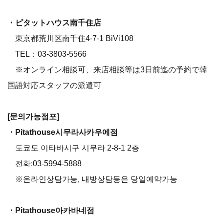
・ピタットハウス南千住店
東京都荒川区南千住4-7-1 BiVi108
TEL：03-3803-5566
※オンライン相談可、来店相談等は3日前迄の予約で韓
国語対応スタッフの派遣可
[문의가능점포]
・Pitathouse시무라사카우에점
도쿄도 이타바시구 시무라 2-8-1 2층
전화:03-5994-5888
※온라인상담가능, 내방상담등은 당일예약가능
・Pitathouse아카바네점