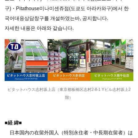
구)・Pitathouse미나미센쥬점(도쿄도 아라카와구)에서 한
국어대응상담창구를 개설하였는바, 공지합니다.
자세한 내용은 아래와 같습니다.
ピタットハウス志村坂上店（東京都板橋区志村2-8-1 Yビル志村坂上2
階）
■経 緯■
日本国内の在留外国人（特別永住者・中長期在留者）は