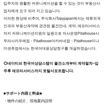
입주자와 원활한 커뮤니케이션을 할 수 있는 것이 부동산사
업자에게 요구 되어 지고 있습니다.
이러한 현상에 비추어, 주식회사Topyjapan에서는 재류외국
인과의 부동산계약에 관견된 물건안내, 계약, 애프터서비스
까지 커뮤니케이션지원의 일원으로 자사운영Pitathouse시
무라사카우에점・Pitathouse아카바네점・Pitathouse미나
미센쥬점에서는 한국어대응상담창구를 개설하였습니다.
◎네이티브 한국어상담스탭이 물건소개부터 계약절차~입
주후 애프터서비스까지 토탈서포트합니다.
■サポート内容と料金■
・物件の紹介、現地案内説明