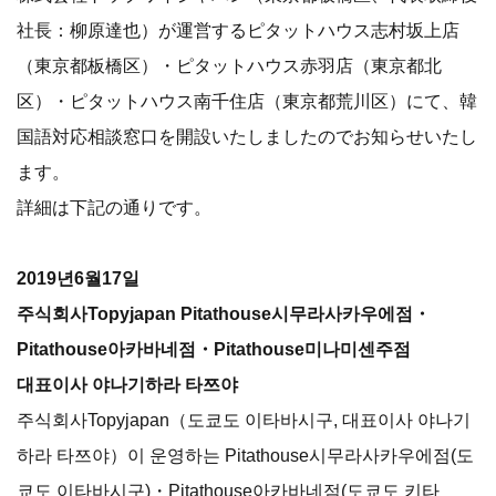
社長：柳原達也）が運営するピタットハウス志村坂上店
（東京都板橋区）・ピタットハウス赤羽店（東京都北
区）・ピタットハウス南千住店（東京都荒川区）にて、韓
国語対応相談窓口を開設いたしましたのでお知らせいたし
ます。
詳細は下記の通りです。
2019년6월17일
주식회사Topyjapan Pitathouse시무라사카우에점・
Pitathouse아카바네점・Pitathouse미나미센주점
대표이사 야나기하라 타쯔야
주식회사Topyjapan（도쿄도 이타바시구, 대표이사 야나기
하라 타쯔야）이 운영하는 Pitathouse시무라사카우에점(도
쿄도 이타바시구)・Pitathouse아카바네점(도쿄도 키타