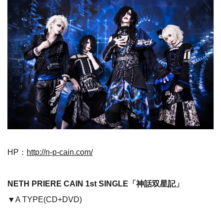
HP：
http://n-p-cain.com/
NETH PRIERE CAIN 1st SINGLE「神話双星記」
▼A TYPE(CD+DVD)