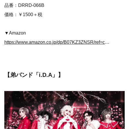
品番：DRRD-066B
価格：￥1500＋税
▼Amazon
https://www.amazon.co.jp/dp/B07KZ3ZNSR/ref=cm_sw_r_tw_dp_U_x_G1DsCbZSNFESE
【弟バンド「i.D.A」】