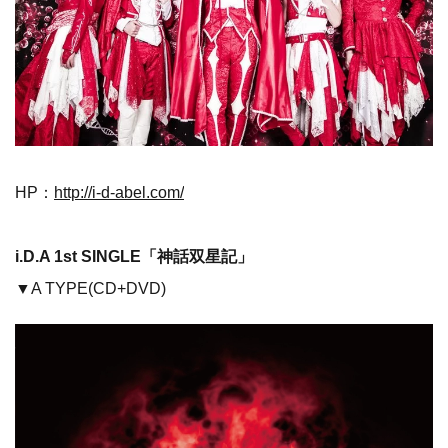
HP：
http://i-d-abel.com/
i.D.A 1st SINGLE「神話双星記」
▼A TYPE(CD+DVD)