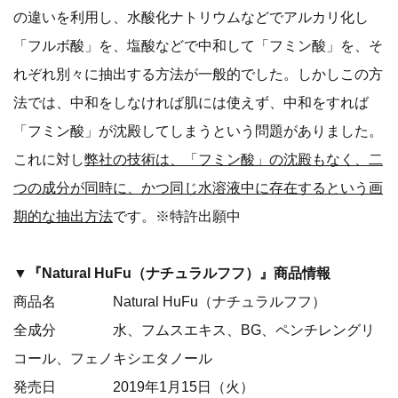
の違いを利用し、水酸化ナトリウムなどでアルカリ化し
「フルボ酸」を、塩酸などで中和して「フミン酸」を、そ
れぞれ別々に抽出する方法が一般的でした。しかしこの方
法では、中和をしなければ肌には使えず、中和をすれば
「フミン酸」が沈殿してしまうという問題がありました。
これに対し
弊社の技術は、「フミン酸」の沈殿もなく、二
つの成分が同時に、かつ同じ水溶液中に存在するという画
期的な抽出方法
です。※特許出願中
▼『Natural HuFu（ナチュラルフフ）』商品情報
商品名 Natural HuFu（ナチュラルフフ）
全成分 水、フムスエキス、BG、ペンチレングリ
コール、フェノキシエタノール
発売日 2019年1月15日（火）