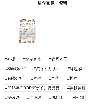
添付画像・資料
#神棚
#かみさま
#静岡木工
#ShinQs 5F
#渋谷ヒカリエ
#縁起物
#有限会社
#本件
#直子
#杉本
#2016年GOODデザイン賞受賞
#神棚神具
#祝儀袋
#注連縄
#PM 21
#AM 10