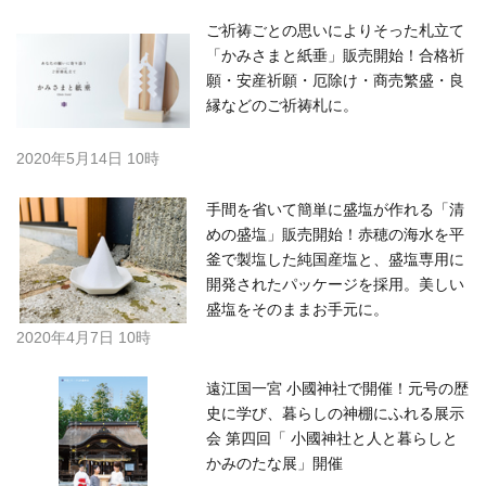
ご祈祷ごとの思いによりそった札立て
「かみさまと紙垂」販売開始！合格祈
願・安産祈願・厄除け・商売繁盛・良
縁などのご祈祷札に。
2020年5月14日 10時
手間を省いて簡単に盛塩が作れる「清
めの盛塩」販売開始！赤穂の海水を平
釜で製塩した純国産塩と、盛塩専用に
開発されたパッケージを採用。美しい
盛塩をそのままお手元に。
2020年4月7日 10時
遠江国一宮 小國神社で開催！元号の歴
史に学び、暮らしの神棚にふれる展示
会 第四回「 小國神社と人と暮らしと
かみのたな展」開催