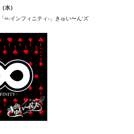
日（水）
ム「∞-インフィニティ-」きゅい〜ん’ズ