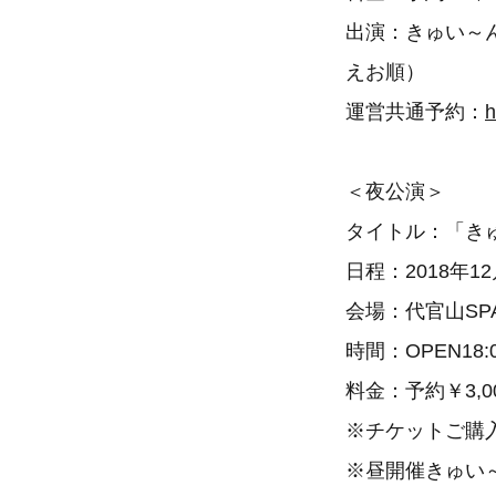
出演：きゅい～ん’ズ、
えお順）
運営共通予約：
h
＜夜公演＞
タイトル：「きゅい
日程：2018年1
会場：代官山SPA
時間：OPEN18:0
料金：予約￥3,00
※チケットご購
※昼開催きゅい～