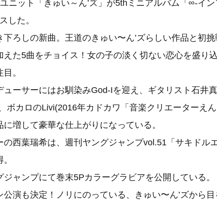
ユニット「きゅい～ん’ズ」が5thミニアルバム「∞-イン
ースした。
き下ろしの新曲。王道のきゅい〜ん’ズらしい作品と初挑
加えた5曲をチョイス！女の子の淡く切ない恋心を盛り
注目。
ューサーにはお馴染みGod-Iを迎え、ギタリスト石井真之
、ボカロのLivi(2016年カドカワ「音楽クリエーターえ
品に増して豪華な仕上がりになっている。
の西葉瑞希は、週刊ヤングジャンプvol.51「サキドルエ
得。
グジャンプにて巻末5Pカラーグラビアを公開している。
ン公演も決定！ノリにのっている、きゅい〜ん’ズから目