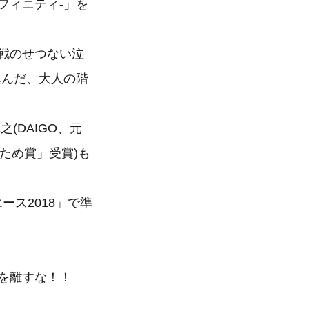
フィニティ-」を
戦のせつない泣
込んだ、大人の階
(DAIGO、元
んため賞」受賞)も
ース2018」で準
を離すな！！