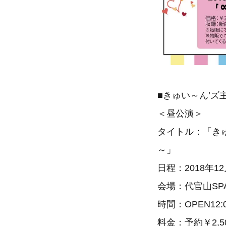
■きゅい～ん’ズ
＜昼公演＞
タイトル：「き
～」
日程：2018年1
会場：代官山SPA
時間：OPEN12:0
料金：予約￥2,50