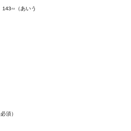
ey、143∽（あいう
場必須）