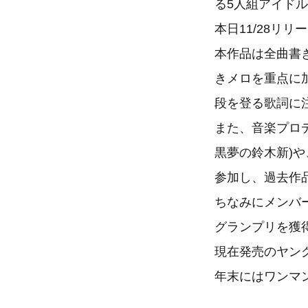
る5人組アイドル
本日11/28リリ
本作品は全曲書
きメロを重点に
段を登る歌詞に
また、音楽プロデ
黒夢の鈴木新)や
参加し、過去作
ちなみにメンバー
グランプリを獲
現在発売のヤン
年末にはワンマ