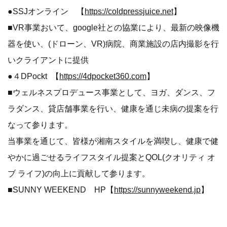
●SSJオンライン 【
https://coldpressjuice.net
】
■VR事業おいて、google社との協業により、最新の映像機
器を使い、(ドローン、VR)病院、商業施設の店内撮影を行
いクライアントに提供
●４DPockt 【
https://4dpocket360.com
】
■ウェルネスプロデュース事業として、ヨガ、ダンス、フ
ラダンス、貸店舗事業を行い、健康を通じ未病の提案を行
なって参ります。
当事業を通じて、皆様が湘南スタイルを満喫し、健康で健
やかに過ごせるライフスタイル提案とQOL(クオリティ オ
ブ ライフ)の向上に貢献して参ります。
■SUNNY WEEKEND HP【
https://sunnyweekend.jp
】