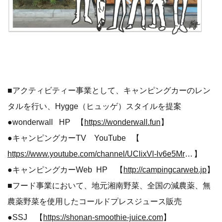
■アクティビティー事業として、キャンピングカーのレン
タルを行い、Hygge（ヒュッゲ）スタイルを提案
●wonderwall HP 【
https://wonderwall.fun
】
●キャンピングカーTV YouTube 【
https://www.youtube.com/channel/UClixVl-lv6e5Mr2O2KOKHXQ
】
●キャンピングカーWeb HP 【
http://campingcarweb.jp
】
■フード事業において、地元湘南野菜、全国の減農薬、無
農薬野菜を使用したコールドプレスジュース販売
●SSJ 【
https://shonan-smoothie-juice.com
】