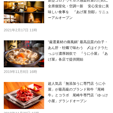
新型コロナウイルス感染対策のために
全席個室化・空調一新 安心安全に美
味しい食事を 『あげ屋 別邸』リニュ
ーアルオープン
2021年2月17日 11時
“厳選素材の痛風鍋” 最高品質の白子・
あん肝・牡蠣で味わう 〆はイクラた
っぷり濃厚雑炊で 『うに小屋』『あ
げ屋』各店で提供開始
2019年11月8日 16時
超人気店「無添加うに専門店 うに小
屋」が最高級のブランド和牛『尾崎
牛』とコラボ 尾崎牛専門店「ゆっけ
小屋」グランドオープン