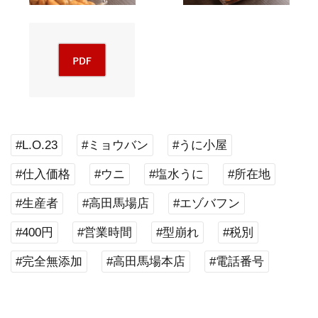
#L.O.23
#ミョウバン
#うに小屋
#仕入価格
#ウニ
#塩水うに
#所在地
#生産者
#高田馬場店
#エゾバフン
#400円
#営業時間
#型崩れ
#税別
#完全無添加
#高田馬場本店
#電話番号