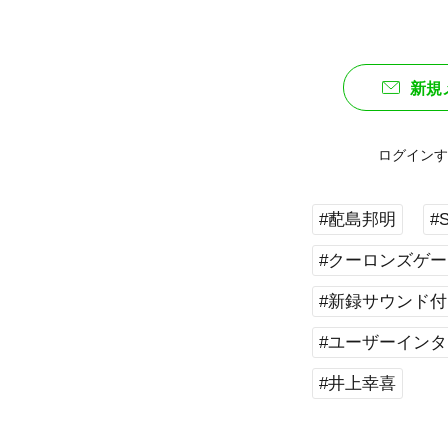
新規
ログインす
#蓜島邦明
#S
#クーロンズゲートV
#新録サウンド付
#ユーザーイン
#井上幸喜