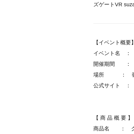
ズゲートVR su
【イベント概要
イベント名 ： 第
開催期間 ： 2
場所 ： 香
公式サイト 
【 商 品 概 要 】
商品名 ： クー