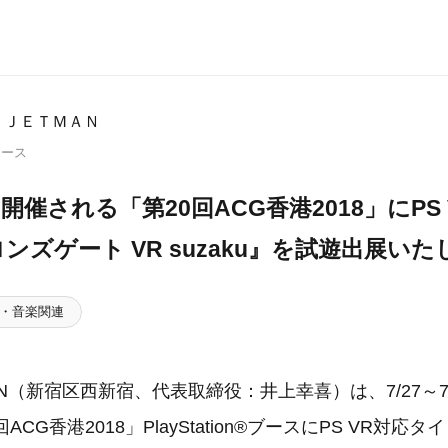
 ＪＥＴＭＡＮ
リース
31に開催される「第20回ACG香港2018」にP
ンズゲート VR suzaku』を試遊出展い
・音楽関連
AN（新宿区西新宿、代表取締役：井上幸喜）は、7/27～7
ACG香港2018」PlayStation®ブースにPS VR対応