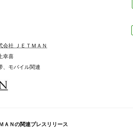
式会社 ＪＥＴＭＡＮ
上幸喜
帯、モバイル関連
ＭＡＮの
関連プレスリリース