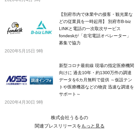
【別府市内で休業中の接客・観光業な
どの従業員を一時起用】 別府市B-biz
LINKと電話の一次取次サービス
fondeskが「在宅電話オペレーター」
募集で協力
2020年5月15日 9時
新型コロナ最前線 現場の指定医療機関
向けに 過去10年・約1300万件の調達
データを6カ月無料で提供 ～仮設テン
トや医療機器などの物資 迅速な調達を
サポート～
2020年4月30日 9時
株式会社うるるの
関連プレスリリースを
もっと見る