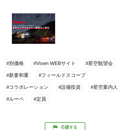
#別価格
#Vixen WEBサイト
#星空観望会
#新妻和重
#フィールドスコープ
#コラボレーション
#設備投資
#星空案内人
#ルーペ
#定員
応援する