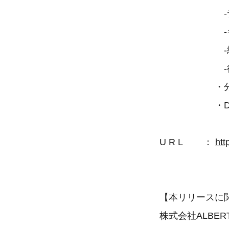
-データマ
-キャンペ
-統計解
-行動ター
・分析プラ
・Deepsea
U R L ：
htt
【本リリースに
株式会社ALBE