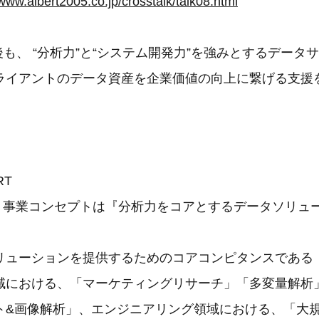
/www.albert2005.co.jp/crosstalk/talk08.html
後も、 “分析力”と“システム開発力”を強みとするデータ
ライアントのデータ資産を企業価値の向上に繋げる支援
RT
設立。事業コンセプトは『分析力をコアとするデータソリュ
リューションを提供するためのコアコンピタンスである
域における、「マーケティングリサーチ」「多変量解析
ト&画像解析」、エンジニアリング領域における、「大