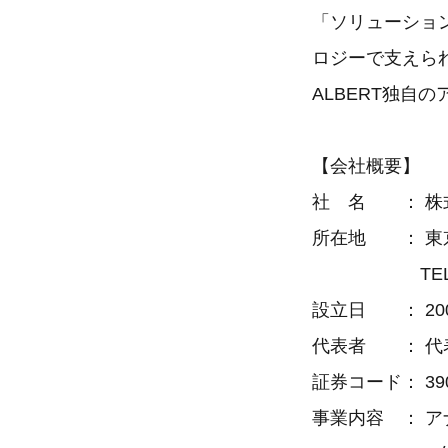
「ソリューショ
ロジーで支えら
ALBERT独
【会社概要】
社 名 ： 株式
所在地 ： 東京
TEL: 03-59
設立日 ： 20
代表者 ： 代
証券コード： 3
事業内容 ： 