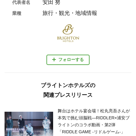
安田 努
代表者名
旅行・観光・地域情報
業種
フォローする
ブライトンホテルズの
関連プレスリリース
舞台はホテル宴会場！松丸亮吾さんが
本気で挑む頭脳戦—RIDDLER×浦安ブ
ライトンのコラボ動画・第2弾
「RIDDLE GAME -リドルゲーム-」