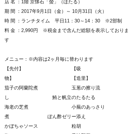
店 名 ：1階 京懐石「螢」（ほたる）
期 間 ：2017年9月1日（金）～ 10月31日（火）
時 間 ：ランチタイム 平日11：30～14：30 ※2部制
料 金 ：2,990円 ※税金まで含んだ総額を表示しておりま
す
メニュー：※内容は2ヶ月毎に替わります
【先付】 【吸
物】 【造里】
茄子の阿蘭陀煮 玉葱の擦り流
し 鮪と帆立のたるたる
海老の芝煮 小蕪のあっさり
煮 ぽん酢ゼリー添え
かぼちゃソース 粒胡