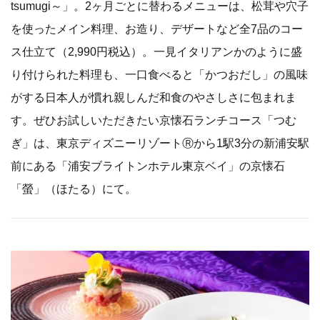
tsumugi～」。2ヶ月ごとに替わるメニューは、松茸や穴子
を使ったメイン料理、お造り、デザートなど全7品のコー
ス仕立て（2,990円税込）。一見イタリアンかのように盛
り付けられた料理も、一口食べると「かつおだし」の風味
がする日本人が慣れ親しんだ和食のやさしさに包まれま
す。ぜひお試しいただきたい京懐石ランチコース「つむ
ぎ」は、東京ディズニーリゾートⓇから1駅3分の新浦安駅
前にある「浦安ブライトンホテル東京ベイ」の京懐石
「螢」（ほたる）にて。