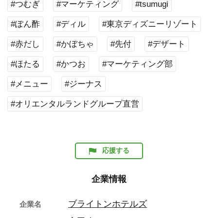
#つむぎ
#マーケティング
#tsumugi
#ぽん酢
#ディル
#東京ディズニーリゾート
#赤だし
#かぼちゃ
#先付
#デザート
#ほたる
#かつお
#マーケティング部
#メニュー
#ジーナス
#オリエンタルランドグループ直営
応援する
企業情報
ブライトンホテルズ
企業名