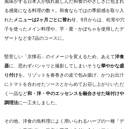
風味がする日本人が慣れ親しんだ和食のやさしさに包まれ
る感覚になる料理の数々。和食ならではの季節感を取り入
れた
メニューは2ヶ月ごとに替わり
、9月からは、松茸や穴
子を使ったメイン料理や、芋・栗・かぼちゃを使用したデ
ザートなど全7品のコースに。
堅苦しい「京懐石」のイメージを変えるため、あえて
洋食
器
に、思わずパシャリと撮影してしまいそうな
華やかな盛
り付け
を。リゾットを春巻きの皮で包み揚げ、かつお出汁
にトマトを合わせたソースとからめてお召し上がりいただ
く一品など
和・洋・中のエッセンスを融合させた味付けや
調理法
に一工夫しました。
その他、洋食の魚料理によく用いられるハーブの一種「デ