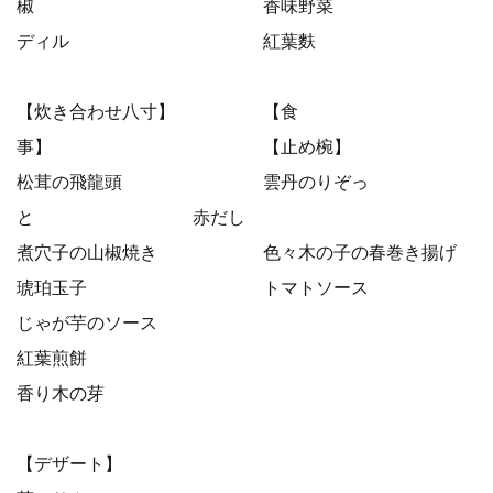
椒 香味野菜
ディル 紅葉麩
【炊き合わせ八寸】 【食
事】 【止め椀】
松茸の飛龍頭 雲丹のりぞっ
と 赤だし
煮穴子の山椒焼き 色々木の子の春巻き揚げ
琥珀玉子 トマトソース
じゃが芋のソース
紅葉煎餅
香り木の芽
【デザート】