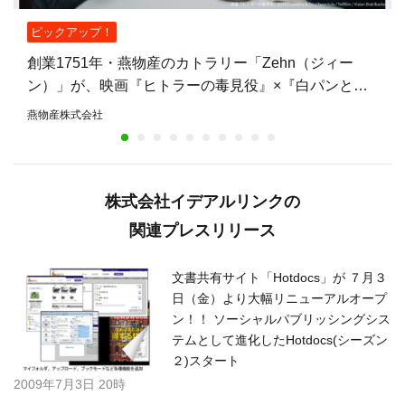
ピックアップ！
創業1751年・燕物産のカトラリー「Zehn（ジィー
ン）」が、映画『ヒトラーの毒見役』×『白パンと独
裁者』W鑑賞キャンペーンの賞品に——燕物産初の映
燕物産株式会社
画タイアップ
株式会社イデアルリンクの
関連プレスリリース
文書共有サイト「Hotdocs」が ７月３
日（金）より大幅リニューアルオープ
ン！！ ソーシャルパブリッシングシス
テムとして進化したHotdocs(シーズン
２)スタート
2009年7月3日 20時