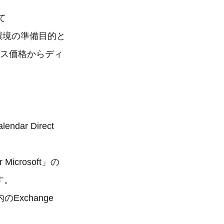
て
ows環境の準備目的と
ライセンス価格からディ
endar Direct
r Microsoft」の
す。
ン内のExchange