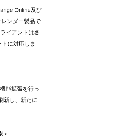
hange Online及び
プカレンダー製品で
作し、クライアントは各
レットに対応しま
で機能拡張を行っ
を刷新し、新たに
能＞