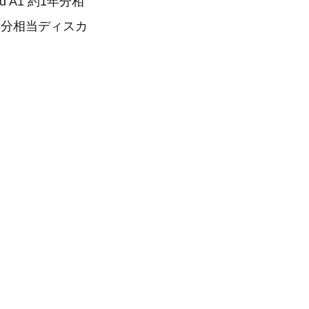
ard A1 約1年分相
1年分相当ディスカ