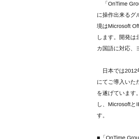
「OnTime G
に操作出来るグ
境はMicrosoft O
します。開発は北
カ国語に対応、
日本では201
にてご導入いた
を遂げています。
し、Microso
す。
■「OnTime Grou