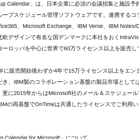
roup Calendar」は、日本企業に必須の会議招集と施
ループスケジュール管理ソフトウェアです。連携するコ
ffice365、Microsoft Exchange、IBM Verse、IBM Not
欧デザインで有名な国デンマークに本社をおくIntraVis
ヨーロッパを中心に世界で60万ライセンス以上を販売し
2年に販売開始後わずか4年で15万ライセンス以上をエン
だき、IBM製のコラボレーション基盤の製品市場として
更に2015年からはMicrosoft社のメール＆スケジュー
ftとIBMの両基盤でOnTimeは共通したライセンスでご利
p Calendar for Microsoft」について