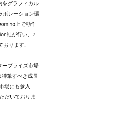
設予約をグラフィカル
ラボレーション環
es/Domino上で動作
ion社が行い、7
ております。
タープライズ市場
は特筆すべき成長
ル市場にも参入
用いただいておりま