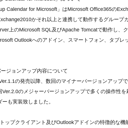
Calendar for Microsoft」はMicrosoft Office365のExc
xchange2010かそれ以上と連携して動作するグルー
erver上のMicrosoft SQL及びApache Tomcatで動
rosoft Outlookへのアドイン、スマートフォン、タブ
」のバージョンアップ内容について
のVer.1.1の発売以降、数回のマイナーバージョンアップ
Ver.2.0のメジャーバージョンアップで多くの操作性
ダーも実装致しました。
スクトップクライアント及びOutlookアドインの特徴的な機