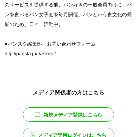
万件、twitterフォロワー約1.８万人、facebookいいね約8千
人。
[HP]
http://pansta.jp/
[twitter]
https://twitter.com/panstajp
[facebook]
https://www.facebook.com/panstajp
■「パンスタ編集部」について
パンスタ編集部は、パン専門のコミュニティーサイト「パ
ンスタ」の運営団体。パン屋さんへの取材・商品提案、食
品企業への販促・社員研修、百貨店のイベン ト支援など
のサービスを提供する他、パン好きの一般会員向けに、パ
ンを食べるパン女子会を毎月開催。パンという食文化の発
展のため、日々、活動中。