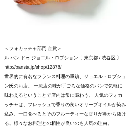
＜フォカッチャ部門 金賞＞
ル パン ドゥ ジョエル・ロブション〔 東京都 / 渋谷区 〕
http://pansta.jp/shop/12878/
世界的に有名なフランス料理の重鎮、ジョエル・ロブショ
ン氏のお店。 一流店の味が手ごろな価格のパンで気軽に
味わえるということで店内は常に賑わう。 人気のフォカ
ッチャは、フレッシュで香りの良いオリーブオイルが染み
込み、一口食べるとそのフルーティーな香りが鼻から抜け
る。様々なお料理との相性が良いのも人気の理由。