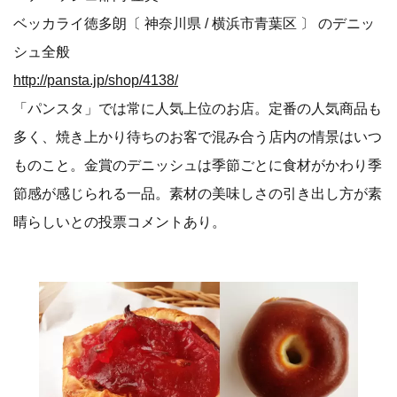
＜デニッシュ部門 金賞＞
ベッカライ徳多朗〔 神奈川県 / 横浜市青葉区 〕 のデニッ
シュ全般
http://pansta.jp/shop/4138/
「パンスタ」では常に人気上位のお店。定番の人気商品も