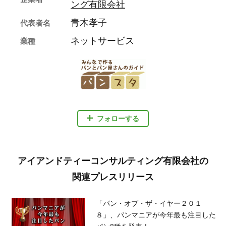
#年間ランキング
#ベーグル
#イベン ト支援
#クロワッサン
#男性向け
#女性向け
#全年代
応援する
企業情報
アイアンドティーコンサルティ
企業名
ング有限会社
青木孝子
代表者名
ネットサービス
業種