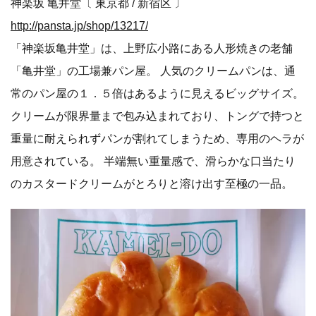
http://pansta.jp/shop/4138/
デニッシュ部門との2冠となった「徳多朗」。材料に拘り
毎日お店で炊いているという餡は小豆の風味がしっかり
で、とにかく絶品。ふっくら、さらりとしていて、高級和
菓子のように上品。オーソドックスでありながら究極の完
成形。手土産としても必ず喜ばれるとの投票コメントあ
り。
＜クリームパン部門 金賞＞
神楽坂 亀井堂〔 東京都 / 新宿区 〕
http://pansta.jp/shop/13217/
「神楽坂亀井堂」は、上野広小路にある人形焼きの老舗
「亀井堂」の工場兼パン屋。 人気のクリームパンは、通
常のパン屋の１．５倍はあるように見えるビッグサイズ。