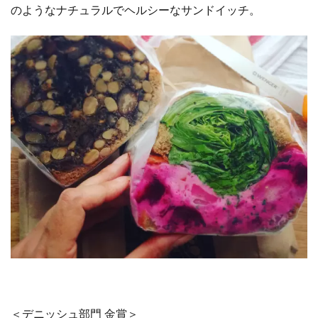
＜サンドイッチ部門 金賞＞
ポタスタ（POTASTA）〔 東京都 / 渋谷区 〕
http://pansta.jp/shop/15453/
新店でありながらも、2016年はネットで常に話題の中心
にあったお店。極薄食パンに限界越えの具を挟み込む圧倒
的な存在感とインパクト。具の組み合わせの面白さ、自由
さ、個性も輝く。塩などの調味料は控えめでパンも極薄、
素材の味がしっかりとして、野菜に直に齧り付いているか
のようなナチュラルでヘルシーなサンドイッチ。