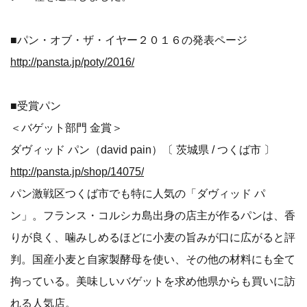
■パン・オブ・ザ・イヤー２０１６の発表ページ
http://pansta.jp/poty/2016/
■受賞パン
＜バゲット部門 金賞＞
ダヴィッド パン（david pain）〔 茨城県 / つくば市 〕
http://pansta.jp/shop/14075/
パン激戦区つくば市でも特に人気の「ダヴィッド パ
ン」。フランス・コルシカ島出身の店主が作るパンは、香
りが良く、噛みしめるほどに小麦の旨みが口に広がると評
判。国産小麦と自家製酵母を使い、その他の材料にも全て
拘っている。美味しいバゲットを求め他県からも買いに訪
れる人気店。