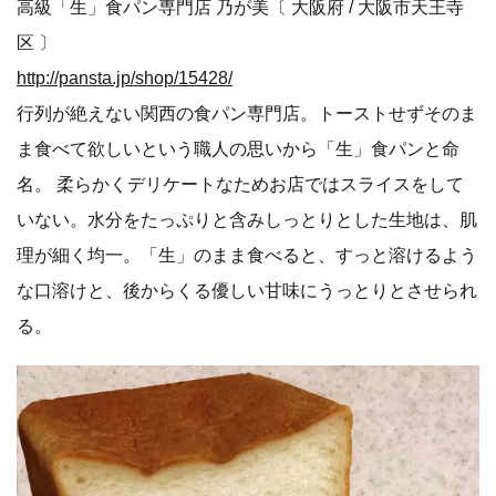
高級「生」食パン専門店 乃が美〔 大阪府 / 大阪市天王寺
区 〕
http://pansta.jp/shop/15428/
行列が絶えない関西の食パン専門店。トーストせずそのま
ま食べて欲しいという職人の思いから「生」食パンと命
名。 柔らかくデリケートなためお店ではスライスをして
いない。水分をたっぷりと含みしっとりとした生地は、肌
理が細く均一。「生」のまま食べると、すっと溶けるよう
な口溶けと、後からくる優しい甘味にうっとりとさせられ
る。