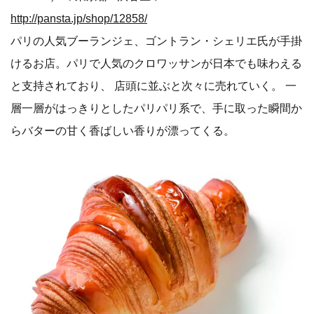
http://pansta.jp/shop/12858/
パリの人気ブーランジェ、ゴントラン・シェリエ氏が手掛
けるお店。パリで人気のクロワッサンが日本でも味わえる
と支持されており、 店頭に並ぶと次々に売れていく。 一
層一層がはっきりとしたパリパリ系で、手に取った瞬間か
らバターの甘く香ばしい香りが漂ってくる。