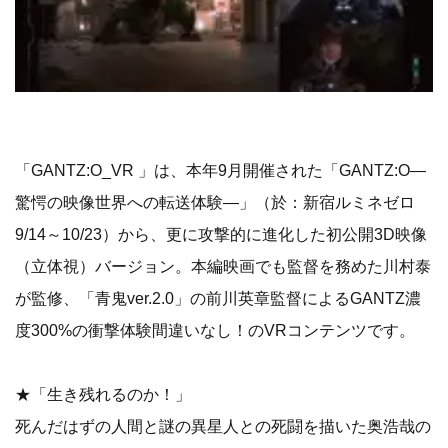
「GANTZ:O_VR 」は、本年9月開催された「GANTZ:O―
驚愕の映像世界への転送体験―」（於：新宿ルミネゼロ
9/14～10/23）から、更に攻撃的に進化した初公開3D映像
（立体視）バージョン。本編映画でも監督を務めた川村泰
が監修、「青鬼ver.2.0」の前川英章監督によるGANTZ濃
度300%の衝撃体験間違いなし！のVRコンテンツです。
★「生き残れるのか！」
死んだはずの人間と謎の異星人との死闘を描いた奥浩哉の