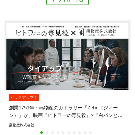
ピックアップ！
創業1751年・燕物産のカトラリー「Zehn（ジィー
ン）」が、映画『ヒトラーの毒見役』×『白パンと独
裁者』W鑑賞キャンペーンの賞品に——燕物産初の映
燕物産株式会社
画タイアップ