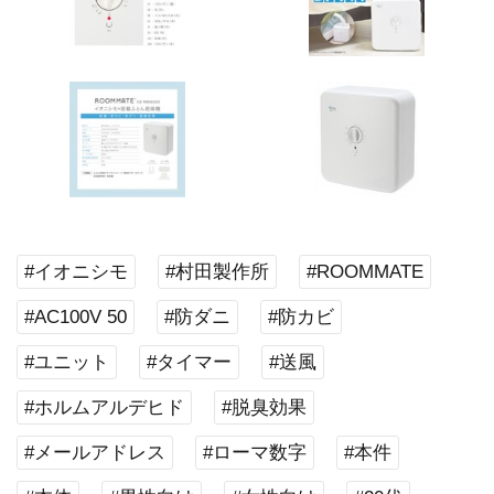
#イオニシモ
#村田製作所
#ROOMMATE
#AC100V 50
#防ダニ
#防カビ
#ユニット
#タイマー
#送風
#ホルムアルデヒド
#脱臭効果
#メールアドレス
#ローマ数字
#本件