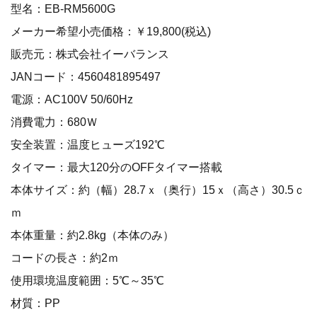
型名：EB-RM5600G
メーカー希望小売価格：￥19,800(税込)
販売元：株式会社イーバランス
JANコード：4560481895497
電源：AC100V 50/60Hz
消費電力：680Ｗ
安全装置：温度ヒューズ192℃
タイマー：最大120分のOFFタイマー搭載
本体サイズ：約（幅）28.7ｘ（奥行）15ｘ（高さ）30.5ｃ
ｍ
本体重量：約2.8kg（本体のみ）
コードの長さ：約2ｍ
使用環境温度範囲：5℃～35℃
材質：PP