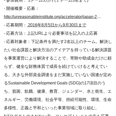
- 参加費用： 1チーム3万円 (１チーム3名まで)
- 開催概要・応募：
http://unreasonableinstitute.org/accelerator/japan-2016/
- 応募期間：
2016年8月5日から9月30日まで
- 応募方法：上記URLより必要事項を記入の上応募
- 応募対象者：下記条件を満たす2名以上のチーム。解決し
たい社会課題と解決方法のアイデアを持っている解決課題
を事業運営により解決することで、寄附や助成金だけに頼
らず、健全な財務体質で成長を続けていけると考えてい
る。大きな外部資金調達をまだ実施していない国連が定め
るSustainable Development Goals (SDG)の17項目のう
ち、貧困、飢餓、健康、教育、ジェンダー、水と衛生、エ
ネルギー、労働環境、社会平等、持続可能性、環境、生命
多様性、正義と平和といった事業領域に取り組む。