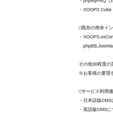
・phpMyFAQ（
・XOOPS Cub
□既存の簡単イ
・XOOPS,osComm
phpBB,Joomla,p
その他30程度
※お客様の要望
□サービス利用
・日本語版CMSは
・英語版CMS