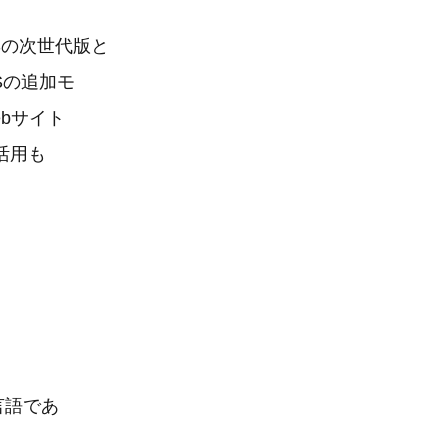
PSの次世代版と
Sの追加モ
bサイト
活用も
言語であ