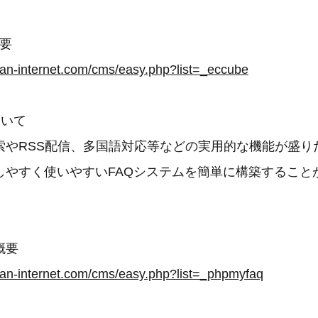
概要
ean-internet.com/cms/easy.php?list=_eccube
ついて
は検索やRSS配信、多国語対応等などの実用的な機能が盛
しやすく使いやすいFAQシステムを簡単に構築すること
概要
ean-internet.com/cms/easy.php?list=_phpmyfaq