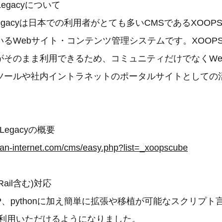
 Legacyについて
e Legacyは日本での利用者がとても多いCMSであるXOO
るWebサイト・コンテンツ管理システムです。XOOP
がそのまま利用できるため、コミュニティだけでなくWe
ツールや社内イントラネットのポータルサイトとしての
 Legacyの概要
ean-internet.com/cms/easy.php?list=_xoopscube
 Rail含む)対応
PHP、pythonに加え簡単に拡張や移植が可能なスクリプト
ご利用いただけるようになりました。