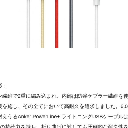
形：
繊維で2重に編み込まれ、内部は防弾ケブラー繊維を
を施し、その全てにおいて高耐久を追求しました。6,0
うるAnker PowerLine+ ライトニングUSBケーブ
上の持続力を持ち、折り曲げに対しても圧倒的な耐久性