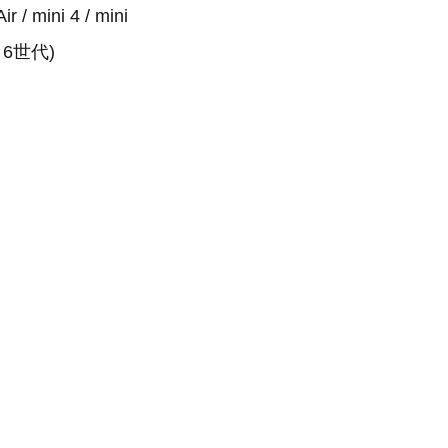
r / mini 4 / mini
 / 6世代)