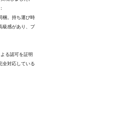
)：
同梱。持ち運び時
高級感があり、プ
による認可を証明
完全対応している