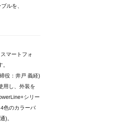
ケーブルを、
、スマートフォ
す。
役：井戸 義経)
を使用し、外装を
rLine+シリー
4色のカラーバ
通)。