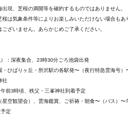
海出現、芝桜の満開等を確約するものではありません。
芝桜は気象条件等によりお楽しみいただけない場合もあ
ございません。あらかじめご了承ください。
祝）：深夜集合、23時30分ごろ池袋出発
園・ひばりヶ丘・所沢駅の各駅発〜（夜行特急雲海号）
神社
：午前3時頃、秩父・三峯神社到着予定
（星空観望会）、雲海鑑賞、ご祈祷・朝食〜（バス）〜
散予定