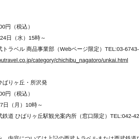
】
300円（税込）
24日（水）15時～
ラベル 商品事業部（Webページ限定）TEL:03-6743-7
butravel.co.jp/category/chichibu_nagatoro/unkai.html
ひばりヶ丘・所沢発
000円（税込）
7日（月）10時～
道 ひばりヶ丘駅観光案内所（窓口限定）TEL:042-421-
み、内容については上記の西武トラベルまたは西武鉄道