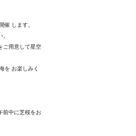
開催 します。
い。
をご用意して星空
海を お楽しみく
午前中に芝桜をお