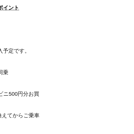
ポイント
入予定です。
同乗
ニ500円分お買
換えてからご乗車