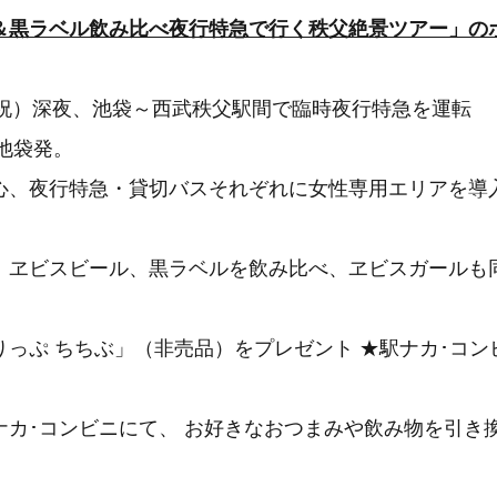
＆黒ラベル飲み比べ夜行特急で行く秩父絶景ツアー」の
･祝）深夜、池袋～西武秩父駅間で臨時夜行特急を運転
池袋発。
、夜行特急・貸切バスそれぞれに女性専用エリアを導
、ヱビスビール、黒ラベルを飲み比べ、ヱビスガールも
っぷ ちちぶ」（非売品）をプレゼント ★駅ナカ･コンビ
カ･コンビニにて、 お好きなおつまみや飲み物を引き