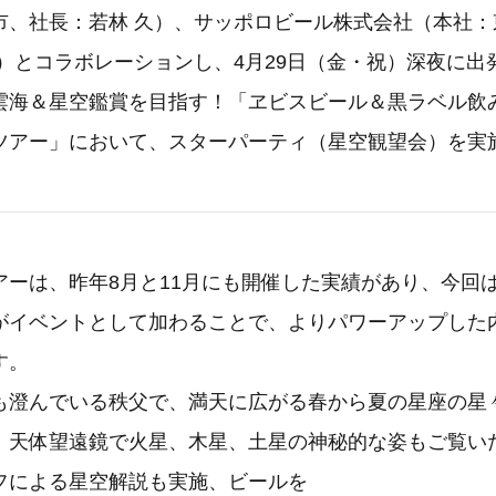
市、社長：若林 久）、サッポロビール株式会社（本社：
城）とコラボレーションし、4月29日（金・祝）深夜に出
雲海＆星空鑑賞を目指す！「ヱビスビール＆黒ラベル飲
ツアー」において、スターパーティ（星空観望会）を実
アーは、昨年8月と11月にも開催した実績があり、今回
がイベントとして加わることで、よりパワーアップした
す。
も澄んでいる秩父で、満天に広がる春から夏の星座の星
、天体望遠鏡で火星、木星、土星の神秘的な姿もご覧い
フによる星空解説も実施、ビールを