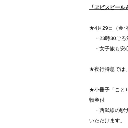
「ヱビスビール
★4月29日（金
・23時30ごろ
・女子旅も安心
★夜行特急では
★小冊子「ことり
物券付
・西武線の駅ナ
いただけます。