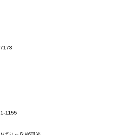
173
1155
ひばりヶ丘駅観光