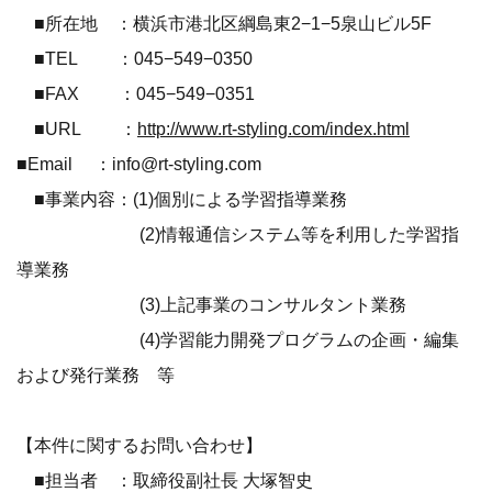
■所在地 ：横浜市港北区綱島東2−1−5泉山ビル5F
■TEL ：045−549−0350
■FAX ：045−549−0351
■URL ：
http://www.rt-styling.com/index.html
■Email ：info@rt-styling.com
■事業内容：(1)個別による学習指導業務
(2)情報通信システム等を利用した学習指
導業務
(3)上記事業のコンサルタント業務
(4)学習能力開発プログラムの企画・編集
および発行業務 等
【本件に関するお問い合わせ】
■担当者 ：取締役副社長 大塚智史