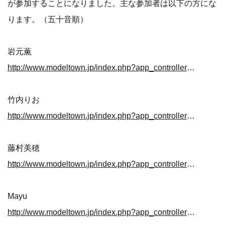
が参加することになりました。主な参加者は以下の方にな
ります。（五十音順）
岩元薫
http://www.modeltown.jp/index.php?app_controller=info&type=items&id=I6697b6c
竹内りお
http://www.modeltown.jp/index.php?app_controller=info&type=items&id=I5855d41
藤村美穂
http://www.modeltown.jp/index.php?app_controller=info&type=items&id=Idedc85f
Mayu
http://www.modeltown.jp/index.php?app_controller=info&type=items&id=Ie1c29cd