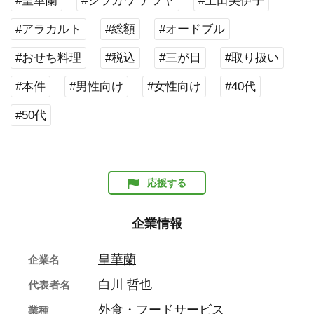
#皇華蘭
#シラカワ テツヤ
#上田美伊子
#アラカルト
#総額
#オードブル
#おせち料理
#税込
#三が日
#取り扱い
#本件
#男性向け
#女性向け
#40代
#50代
応援する
企業情報
皇華蘭
企業名
白川 哲也
代表者名
外食・フードサービス
業種