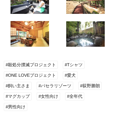
#殺処分撲滅プロジェクト
#Tシャツ
#ONE LOVEプロジェクト
#愛犬
#飼い主さま
#パセラリゾーツ
#荻野勝朗
#マグカップ
#女性向け
#全年代
#男性向け