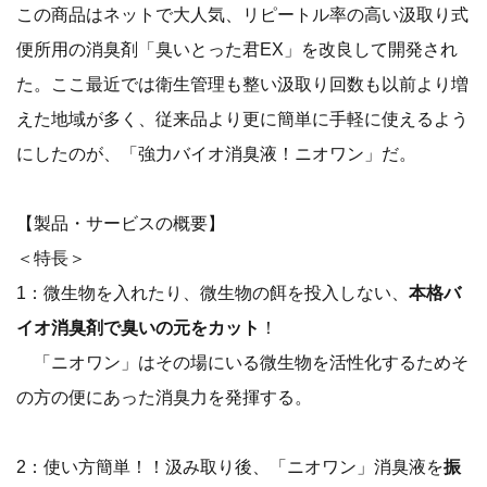
この商品はネットで大人気、リピートル率の高い汲取り式
便所用の消臭剤「臭いとった君EX」を改良して開発され
た。ここ最近では衛生管理も整い汲取り回数も以前より増
えた地域が多く、従来品より更に簡単に手軽に使えるよう
にしたのが、「強力バイオ消臭液！ニオワン」だ。
【製品・サービスの概要】
＜特長＞
1：微生物を入れたり、微生物の餌を投入しない、
本格バ
イオ消臭剤で臭いの元をカット
！
「ニオワン」はその場にいる微生物を活性化するためそ
の方の便にあった消臭力を発揮する。
2：使い方簡単！！汲み取り後、「ニオワン」消臭液を
振