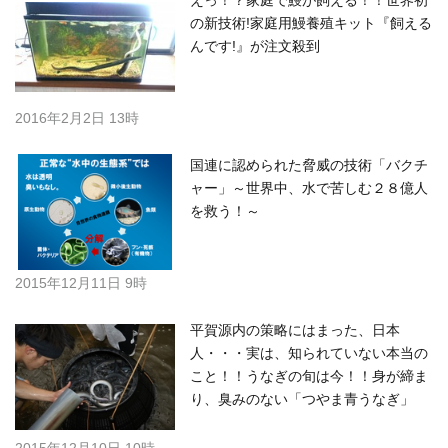
の新技術!家庭用鰻養殖キット『飼える
んです!』が注文殺到
2016年2月2日 13時
国連に認められた脅威の技術「バクチ
ャー」～世界中、水で苦しむ２８億人
を救う！～
2015年12月11日 9時
平賀源内の策略にはまった、日本
人・・・実は、知られていない本当の
こと！！うなぎの旬は今！！身が締ま
り、臭みのない「つやま青うなぎ」
2015年12月10日 10時