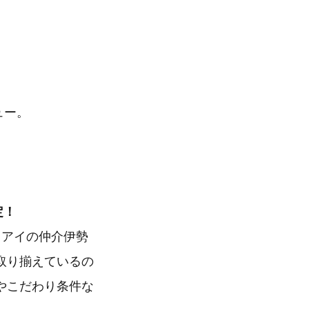
ュー。
定！
イアイの仲介伊勢
取り揃えているの
やこだわり条件な