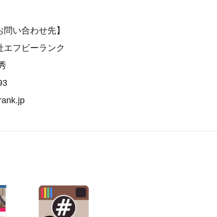
お問い合わせ先】
社エフビーランク
秀
93
ank.jp