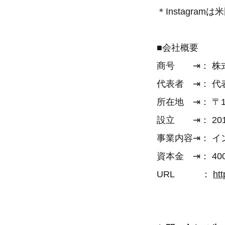
＊Instagram
■会社概要
商号 ⇥： 株
代表者 ⇥： 
所在地 ⇥： 〒10
設立 ⇥： 201
事業内容⇥： 
資本金 ⇥： 40
URL ：
htt